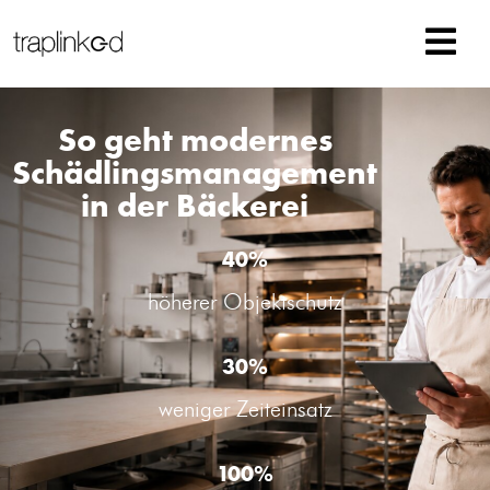
So geht modernes
Schädlingsmanagement
in der Bäckerei
40%
höherer Objektschutz
30%
weniger Zeiteinsatz
100%