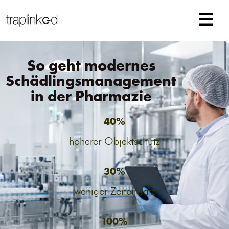
So geht modernes
Schädlingsmanagement
in der Pharmazie
40%
höherer Objektschutz
30%
weniger Zeiteinsatz
100%