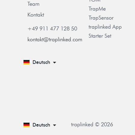
Team
TrapMe
Kontakt
TrapSensor
traplinked App
+49 911 477 128 50
Starter Set
kontakt@traplinked.com
Deutsch
English
traplinked © 2026
Deutsch
English